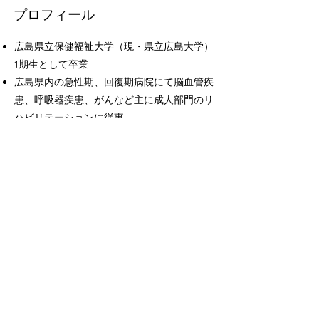
プロフィール
広島県立保健福祉大学（現・県立広島大学）
1期生として卒業
広島県内の急性期、回復期病院にて脳血管疾
患、呼吸器疾患、がんなど主に成人部門のリ
ハビリテーションに従事
福山市内の病院にて言語聴覚部門の新規立ち
上げを行う
​2024年より広島県言語聴覚士会理事として
活動
所属
​日本言語聴覚士協会
広島県言語聴覚士会
日本吃音・流暢性障害学会