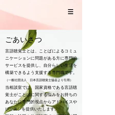
ごあいさつ
言語聴覚士とは、ことばによるコミュ
ニケーションに問題がある方に専門的
サービスを提供し、自分らしい生活を
構築できるよう支援する専門職です。
（一般社団法人 日本言
語聴覚士協会より引用）
当相談室では、
国家資格である言語聴
覚士がことばに関する悩みをお持ちの
あなたに専門的
視点からアドバイスや
レッスンを提供いたします。